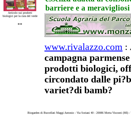
barriere e a meravigliosi 
Articolo sui prodotti
biologici per la cura del verde
**
www.rivalazzo.com
:
campagna parmense ch
prodotti biologici, of
circondato dalle pi?b
variet?di bamb?
Biogarden di Buccellati Maggi Antonio - Via Soriani 40 - 20086 Motta Visconti (MI) 