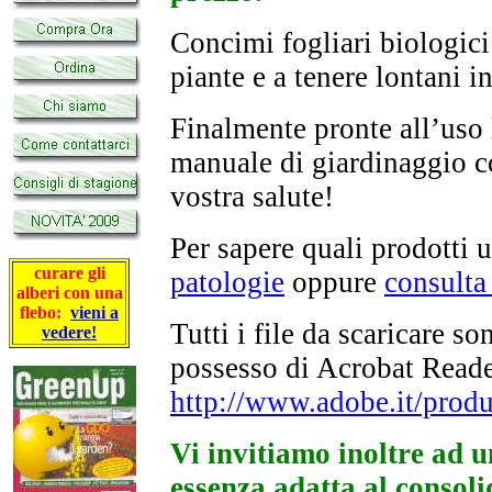
Concimi fogliari biologici 
piante e a tenere lontani in
Finalmente pronte all’uso
manuale di giardinaggio co
vostra salute!
Per sapere quali prodotti 
curare gli
patologie
oppure
consulta 
alberi con una
flebo:
vieni a
Tutti i file da scaricare 
vedere!
possesso di Acrobat Reader
http://www.adobe.it/produ
Vi invitiamo inoltre ad 
essenza adatta al consoli