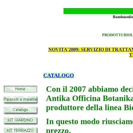
Bambuonlin
PRODOTTI BIOL
NOVITA'2009: SERVIZIO DI TRATT
T
CATALOGO
Con il 2007 abbiamo decis
Antika Officina Botanik
produttore della linea B
In questo modo riusciamo
prezzo.